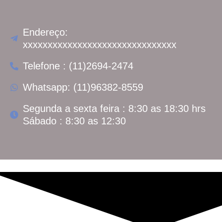
Endereço:
xxxxxxxxxxxxxxxxxxxxxxxxxxxxxxx
Telefone : (11)2694-2474
Whatsapp: (11)96382-8559
Segunda a sexta feira : 8:30 as 18:30 hrs
Sábado : 8:30 as 12:30