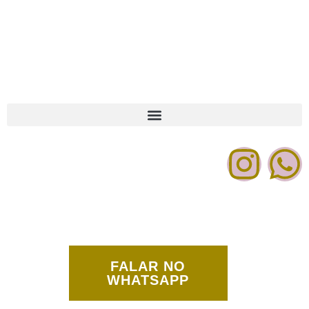
Peças para toda a família
Clique no botão a baixo e fale
com nossa equipe
FALAR NO
WHATSAPP