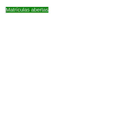
Matrículas abertas
com início imediato!
FORMAÇÃO COMPLETA DE TERAPEUTA DA MESA
ESPIRITUAL QUÂNTICA – MEQ DO BÁSICO AO A